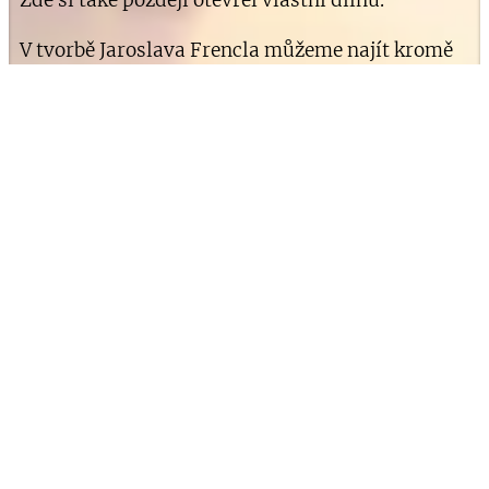
V tvorbě Jaroslava Frencla můžeme najít kromě
různých soch, křížů, loutek, šachových figur,
především rozmanité betlémy. Svatou rodinu se
zvířaty a třemi králi má každý betlém, ale v těch
od Jaroslava Frencla potkáte i motivy z
vesnického života nebo pohádek. Upoutá vás
jihočeský hastrman, vesnická zabijačka, vnadné
krásky nebo čert s čarodějnicí.
Nedílnou a častou inspirací je autorovi také
město Volyně, které je jeho domovem. Jeho práce
lze obdivovat přímo ve Volyni u Strakonic nebo
při příležitosti nejrůznějších kulturních akcí po
celé republice. Betlémy z jeho dílny dotváří