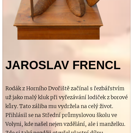
JAROSLAV FRENCL
Rodák z Horního Dvořiště začínal s řezbářstvím
už jako malý kluk při vyřezávání lodiček z borové
kůry. Tato záliba mu vydržela na celý život.
Přihlásil se na Střední průmyslovou školu ve
Volyni, kde našel nejen vzdělání, ale i manželku.
Zde si také později otevřel vlastní dílnu.